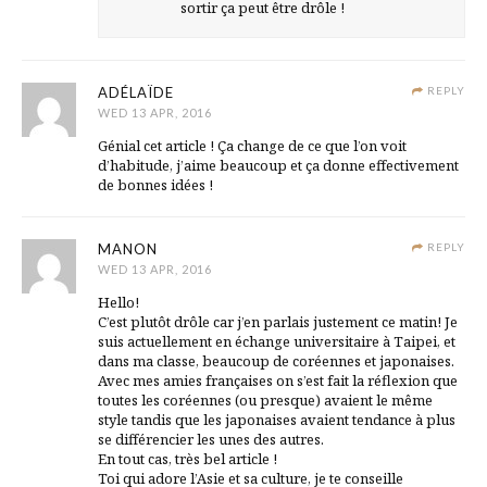
sortir ça peut être drôle !
ADÉLAÏDE
REPLY
WED 13 APR, 2016
Génial cet article ! Ça change de ce que l’on voit
d’habitude, j’aime beaucoup et ça donne effectivement
de bonnes idées !
MANON
REPLY
WED 13 APR, 2016
Hello!
C’est plutôt drôle car j’en parlais justement ce matin! Je
suis actuellement en échange universitaire à Taipei, et
dans ma classe, beaucoup de coréennes et japonaises.
Avec mes amies françaises on s’est fait la réflexion que
toutes les coréennes (ou presque) avaient le même
style tandis que les japonaises avaient tendance à plus
se différencier les unes des autres.
En tout cas, très bel article !
Toi qui adore l’Asie et sa culture, je te conseille