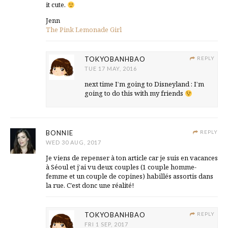
it cute.
Jenn
The Pink Lemonade Girl
TOKYOBANHBAO
REPLY
TUE 17 MAY, 2016
next time I’m going to Disneyland : I’m
going to do this with my friends
BONNIE
REPLY
WED 30 AUG, 2017
Je viens de repenser à ton article car je suis en vacances
à Séoul et j’ai vu deux couples (1 couple homme-
femme et un couple de copines) habillés assortis dans
la rue. C’est donc une réalité!
TOKYOBANHBAO
REPLY
FRI 1 SEP, 2017