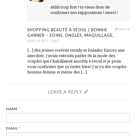
ahhh trop fort ! tu viens donc de
confirmer nos suppositions ! merci !
SHOPPING BEAUTÉ À SÉOUL | BONNIE
REPLY
GARNER – SOINS, ONGLES, MAQUILLAGE,
SUN 22 OCT, 2017
[…] des jeunes coréens trendy se balader. Encore une
anecdote, j’avais entendu parler de la mode des
couples qui s’habillaient assortis à Séoul et je peux
vous confirmer que ça existe bien! J’ai vu des couples
homme-femme et même des […]
LEAVE A REPLY
NAME
*
EMAIL
*