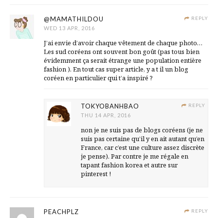
@MAMATHILDOU
REPLY
WED 13 APR, 2016
J’ai envie d’avoir chaque vêtement de chaque photo…
Les sud coréens ont souvent bon goût (pas tous bien
évidemment ça serait étrange une population entière
fashion ). En tout cas super article, y a t il un blog
coréen en particulier qui t’a inspiré ?
TOKYOBANHBAO
REPLY
THU 14 APR, 2016
non je ne suis pas de blogs coréens (je ne
suis pas certaine qu’il y en ait autant qu’en
France, car c’est une culture assez discrète
je pense). Par contre je me régale en
tapant fashion korea et autre sur
pinterest !
PEACHPLZ
REPLY