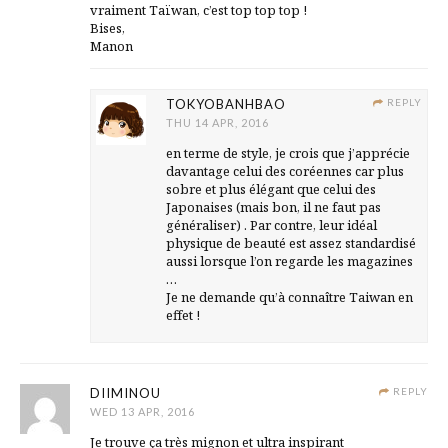
vraiment Taïwan, c’est top top top !
Bises,
Manon
TOKYOBANHBAO
REPLY
THU 14 APR, 2016
en terme de style, je crois que j’apprécie
davantage celui des coréennes car plus
sobre et plus élégant que celui des
Japonaises (mais bon, il ne faut pas
généraliser) . Par contre, leur idéal
physique de beauté est assez standardisé
aussi lorsque l’on regarde les magazines
…
Je ne demande qu’à connaître Taiwan en
effet !
DIIMINOU
REPLY
WED 13 APR, 2016
Je trouve ça très mignon et ultra inspirant