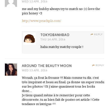
WED 13 APR, 2016
me and my hubby always try to match uo :):) love the
pics honey <3
http://www.peachplz.com/
TOKYOBANHBAO
REPLY
THU 14 APR, 2016
haha matchy matchy couple !
AROUND THE BEAUTY MOON
REPLY
WED 13 APR, 2016
Wouah, ça fout la frousse !!! Mais comme tu dis, c’est
très inspirant et beau au final, ça donne un super rendu
sur les photos ! Et j’aime quasiment tous les looks
donc…
Je tiens quand même à te remercier pour cette
découverte, tu as bien fait de poster cet article ! Cette
tendance m’intrigue ^^