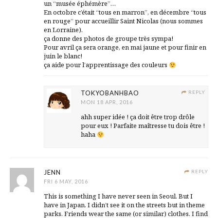
un “musée éphémère”…
En octobre c’était “tous en marron”, en décembre “tous
en rouge” pour accueillir Saint Nicolas (nous sommes
en Lorraine).
ça donne des photos de groupe très sympa!
Pour avril ça sera orange, en mai jaune et pour finir en
juin le blanc!
ça aide pour l’apprentissage des couleurs
TOKYOBANHBAO
REPLY
MON 18 APR, 2016
ahh super idée ! ça doit être trop drôle
pour eux ! Parfaite maîtresse tu dois être !
haha
JENN
REPLY
FRI 6 MAY, 2016
This is something I have never seen in Seoul. But I
have in Japan. I didn’t see it on the streets but in theme
parks. Friends wear the same (or similar) clothes. I find