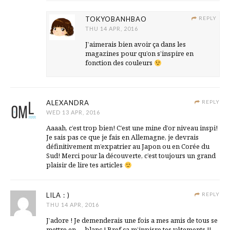
TOKYOBANHBAO
REPLY
THU 14 APR, 2016
J’aimerais bien avoir ça dans les
magazines pour qu’on s’inspire en
fonction des couleurs
ALEXANDRA
REPLY
WED 13 APR, 2016
Aaaah, c’est trop bien! C’est une mine d’or niveau inspi!
Je sais pas ce que je fais en Allemagne, je devrais
définitivement m’expatrier au Japon ou en Corée du
Sud! Merci pour la découverte, c’est toujours un grand
plaisir de lire tes articles
LILA : )
REPLY
THU 14 APR, 2016
J’adore ! Je demenderais une fois a mes amis de tous se
mettre en … blanc ! Bref ça m’inpisre tes vêtements !!