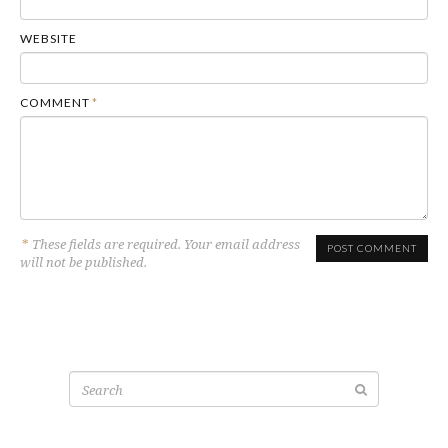
WEBSITE
COMMENT
*
*
These fields are required. Your email address
will not be published.
Search
for: