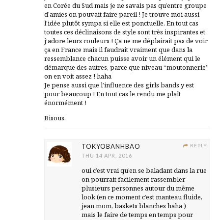
en Corée du Sud mais je ne savais pas qu’entre groupe
d’amies on pouvait faire pareil ! Je trouve moi aussi
l’idée plutôt sympa si elle est ponctuelle. En tout cas
toutes ces déclinaisons de style sont très inspirantes et
j’adore leurs couleurs ! Ça ne me déplairait pas de voir
ça en France mais il faudrait vraiment que dans la
ressemblance chacun puisse avoir un élément qui le
démarque des autres, parce que niveau “moutonnerie”
on en voit assez ! haha
Je pense aussi que l’influence des girls bands y est
pour beaucoup ! En tout cas le rendu me plaît
énormément !
Bisous.
TOKYOBANHBAO
REPLY
THU 14 APR, 2016
oui c’est vrai qu’en se baladant dans la rue
on pourrait facilement rassembler
plusieurs personnes autour du même
look (en ce moment c’est manteau fluide,
jean mom, baskets blanches haha )
mais le faire de temps en temps pour