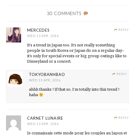
30 COMMENTS
MERCEDES
REPLY
WED 13 APR, 2016
It’s a trend in Japan too. It’s not really something
people in South Korea or Japan do on a regular day–
it’s only for special events or big group outings like to
Disneyland or a concert.
TOKYOBANHBAO
REPLY
WED 13 APR, 2016
ahhh thanks ! If that so, I’m totally into this trend !
haha
CARNET LUNAIRE
REPLY
WED 13 APR, 2016
Je connaissais cette mode pour les couples au Japon et