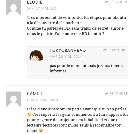
ELODIE
RÉPONDRE
SAM 17 MAI, 2014
Très intéressant de voir toutes les étapes pour aboutir
à la découverte de la pochette.
Comme tu parles de BD, sans trahir de secret, aurons-
nous le plaisir d’une nouvelle BD bientôt ?
TOKYOBANHBAO
RÉPONDRE
MAR 20 MAI, 2014
pas pour le moment mais je vous tiendrai
informés !
CAMILL
RÉPONDRE
DIM 18 MAI, 2014
Fière d’avoir reconnu ta patte avant que tu n’en parles
c’est super si les gens commencent à faire appel à toi
pour ce genre de projet un peu inhabituel et que tes
lecteurs/lectrices sont pu les seuls à reconnaître ton
talent