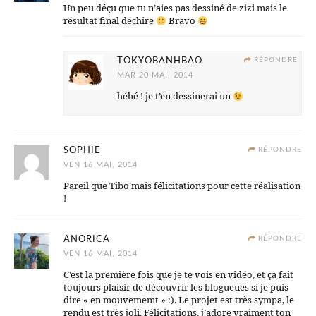
Un peu déçu que tu n’aies pas dessiné de zizi mais le
résultat final déchire
Bravo
TOKYOBANHBAO
RÉPONDRE
MAR 20 MAI, 2014
héhé ! je t’en dessinerai un
SOPHIE
RÉPONDRE
VEN 16 MAI, 2014
Pareil que Tibo mais félicitations pour cette réalisation
!
ANORICA
RÉPONDRE
VEN 16 MAI, 2014
C’est la première fois que je te vois en vidéo, et ça fait
toujours plaisir de découvrir les blogueues si je puis
dire « en mouvememt » :). Le projet est très sympa, le
rendu est très joli. Félicitations, j’adore vraiment ton