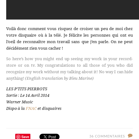
Voilà donc comment vous risquez de croiser un peu de moi chez
votre disquaire où à la télé. Je félicite les personnes qui ont eu
l’oeil de reconnaître mon travail sans que j’en parle. On ne peut
décidément rien vous cacher !
So here’s how you might end up seeing my work in your record-
store or on tv. My congratulations to all those of you who did
recognize my work without my talking about it! No way I can hide
anything!
(English translation by Bleu Marine)
LES P’TITS PIERROTS
Sortie : Le 14 Avril 2014
Warner Music
Dispo à la
FNAC
et disquaires
Save
36 COMMENTAIRES