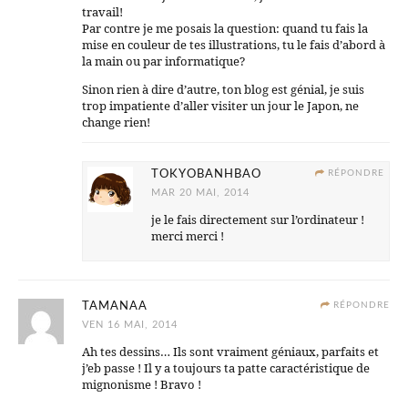
travail!
Par contre je me posais la question: quand tu fais la
mise en couleur de tes illustrations, tu le fais d’abord à
la main ou par informatique?
Sinon rien à dire d’autre, ton blog est génial, je suis
trop impatiente d’aller visiter un jour le Japon, ne
change rien!
TOKYOBANHBAO
RÉPONDRE
MAR 20 MAI, 2014
je le fais directement sur l’ordinateur !
merci merci !
TAMANAA
RÉPONDRE
VEN 16 MAI, 2014
Ah tes dessins… Ils sont vraiment géniaux, parfaits et
j’eb passe ! Il y a toujours ta patte caractéristique de
mignonisme ! Bravo !