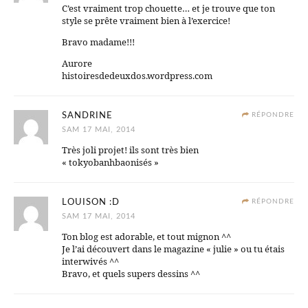
C’est vraiment trop chouette… et je trouve que ton
style se prête vraiment bien à l’exercice!
Bravo madame!!!
Aurore
histoiresdedeuxdos.wordpress.com
SANDRINE
RÉPONDRE
SAM 17 MAI, 2014
Très joli projet! ils sont très bien
« tokyobanhbaonisés »
LOUISON :D
RÉPONDRE
SAM 17 MAI, 2014
Ton blog est adorable, et tout mignon ^^
Je l’ai découvert dans le magazine « julie » ou tu étais
interwivés ^^
Bravo, et quels supers dessins ^^