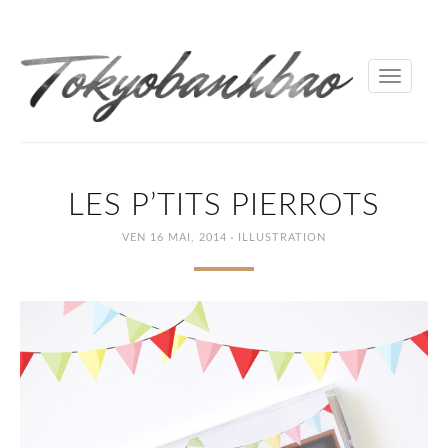
Toggle
navigati
LES P’TITS PIERROTS
·
VEN 16 MAI, 2014
ILLUSTRATION