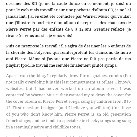
dessiner des BD (je me la coule douce en ce moment, je sais) ou
pour le web mais travailler sur une pochette d’album CD, je ne l’ai
jamais fait. J’ai en effet été contactée par Warner Music qui voulait
que j’illustre la pochette d’un album de reprises des chansons de
Pierre Perret par des enfants de 8 à 12 ans. Premier réflexe: je
ricane (et vous aussi… je vous vois).
Puis on m’expose le travail : il s’agira de dessiner les 6 enfants de
la chorale des Polysons qui réinterprètent les chansons de notre
ami Pierre. Même si j’avoue que Pierre ne fait pas partie de ma
playlist Ipod, le travail me semble finalement plutôt sympa.
Apart from the blog, I regularly draw for magazines, comics (I’m
not really overdoing it in this last compartment as of late, I know),
websites, but I had never worked on an album cover. I was
contacted by Warner Music: they wanted my to draw the cover for
the cover album of Pierre Perret songs, sung by children from 8 to
12. First reaction: I snigger (and I believe you will too) (for those
of you who don’t know him, Pierre Perret is an old generation
french singer, and he tends to specialize in cheeky songs sung sung
in a seemingly naive and childlike tone).