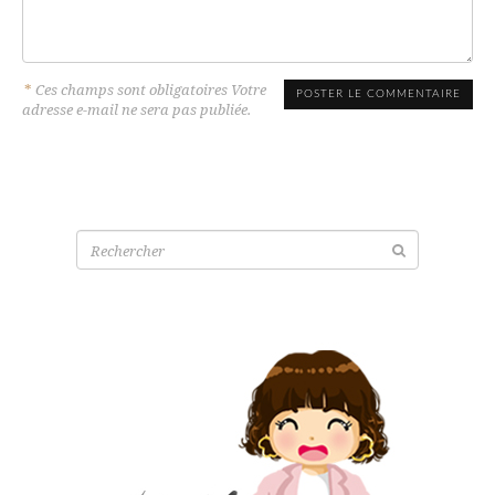
*
Ces champs sont obligatoires Votre
adresse e-mail ne sera pas publiée.
Recherche
pour: