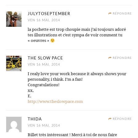
JULYTOSEPTEMBER
RÉPONDRE
VEN 16 MAI, 2014
la pochette est trop choupie mais j’ai toujours adoré
tes illustrations et c’est sympa de voir comment tu
« oeuvres »
THE SLOW PACE
RÉPONDRE
VEN 16 MAI, 2014
I realy love your work because it always shows your
personality, i think. I’m a fan!
Congratulations!
xx,
E.
http://www.theslowpace.com
THIDA
RÉPONDRE
VEN 16 MAI, 2014
Billet très intéressant ! Merci à toi de nous faire