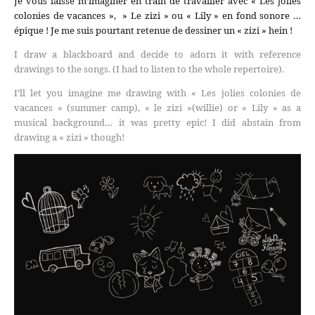
Je vous laisse m’imaginer en train de travailler avec « Les jolies
colonies de vacances », » Le zizi » ou « Lily » en fond sonore …
épique ! Je me suis pourtant retenue de dessiner un « zizi » hein !
I draw a blackboard and decide to adorn it with reference
drawings to the songs. (I had to listen to the whole repertoire).
I’ll let you imagine me drawing with « Les jolies colonies de
vacances » (summer camp), « le zizi »(willie) or « Lily » as a
musical background… it was pretty epic! I did abstain from
drawing a « zizi » though!