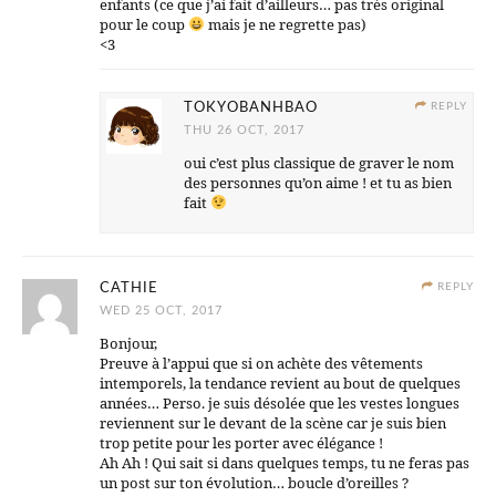
enfants (ce que j’ai fait d’ailleurs… pas très original
pour le coup
mais je ne regrette pas)
<3
TOKYOBANHBAO
REPLY
THU 26 OCT, 2017
oui c’est plus classique de graver le nom
des personnes qu’on aime ! et tu as bien
fait
CATHIE
REPLY
WED 25 OCT, 2017
Bonjour,
Preuve à l’appui que si on achète des vêtements
intemporels, la tendance revient au bout de quelques
années… Perso. je suis désolée que les vestes longues
reviennent sur le devant de la scène car je suis bien
trop petite pour les porter avec élégance !
Ah Ah ! Qui sait si dans quelques temps, tu ne feras pas
un post sur ton évolution… boucle d’oreilles ?