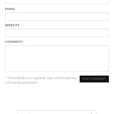
EMAIL
*
WEBSITE
COMMENT
*
*
These fields are required. Your email address
will not be published.
Search