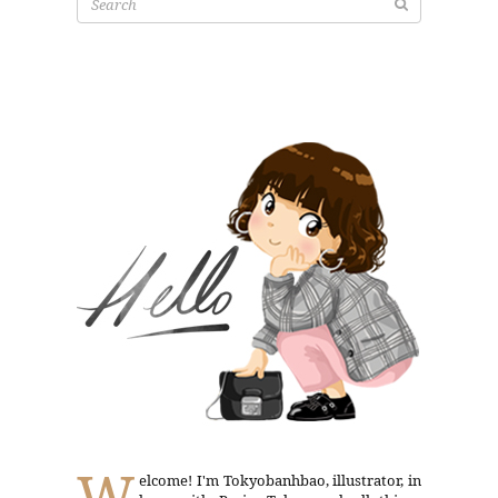
for:
W
elcome! I'm Tokyobanhbao, illustrator, in