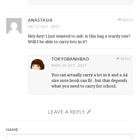
ANASTASIA
REPLY
FRI 27 OCT, 2017
Hey-hey! I just wanted to ask: is this bag a sturdy one?
Will I be able to carry lots in it?
TOKYOBANHBAO
REPLY
MON 30 OCT, 2017
You can actually carry a lot in it and a A4
size note book can fit . but that depends
what you need to carry for school.
LEAVE A REPLY
NAME
*