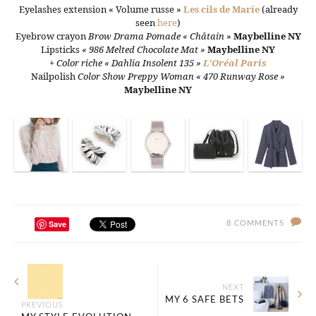
Eyelashes extension « Volume russe »
Les cils de Marie
(already
seen
here
)
Eyebrow crayon
Brow Drama Pomade « Châtain
»
Maybelline NY
Lipsticks
« 986 Melted Chocolate Mat »
Maybellin
e NY
+
Color riche « Dahlia Insolent 135 »
L’Oréal Paris
Nailpolish
Color Show Preppy Woman « 470 Runway Rose »
Maybelline NY
Save
8 COMMENTS
NEXT
MY 6 SAFE BETS
PREVIOUS