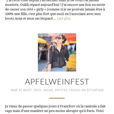
J’ai cette robe depuis l’an dernier mais je ne vous l’ai jamais
montrée. Oubli réparé aujourd’hui ! J’ai encore une fois eu envie
de casser son côté « girly » (comme si je ne pouvais jamais être à
100% une fille, c’est plus fort que moi) en l’associant avec mes
boots Acne et mon sac léopard …
Lire plus
APFELWEINFEST
·
MAR 21 AOÛT, 2012
MODE
,
PETITES TENUES EN SITUATION
Je viens de passer quelques jours à Francfort où la canicule a fait
rage mais d’une manière un peu moins abrupte qu’à Paris. Voici