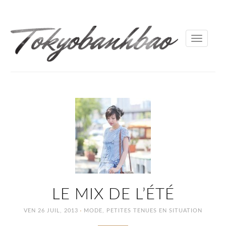
Toggle
navigati
LE MIX DE L’ÉTÉ
·
VEN 26 JUIL, 2013
MODE
,
PETITES TENUES EN SITUATION