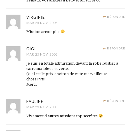
géniaux vos articles à betty et toi sur le 66!
VIRGINIE
RÉPONDRE
MAR 25 NOV, 2008
Mission accomplie
GIGI
RÉPONDRE
MAR 25 NOV, 2008
Je suis en totale admiration devant la robe bustier à
carreaux bleue et verte.
Quel est le prix environ de cette merveilleuse
chose???!!!
Merci
PAULINE
RÉPONDRE
MAR 25 NOV, 2008
Vivement d’autres missions top secrètes