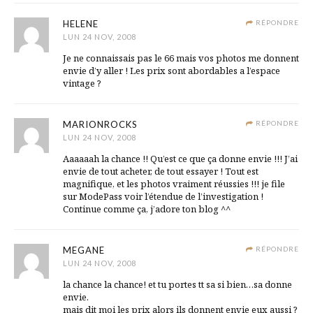
HELENE
RÉPONDRE
LUN 24 NOV, 2008
Je ne connaissais pas le 66 mais vos photos me donnent
envie d’y aller ! Les prix sont abordables a l’espace
vintage ?
MARIONROCKS
RÉPONDRE
LUN 24 NOV, 2008
Aaaaaah la chance !! Qu’est ce que ça donne envie !!! J’ai
envie de tout acheter, de tout essayer ! Tout est
magnifique, et les photos vraiment réussies !!! je file
sur ModePass voir l’étendue de l’investigation !
Continue comme ça, j’adore ton blog ^^
MEGANE
RÉPONDRE
LUN 24 NOV, 2008
la chance la chance! et tu portes tt sa si bien…sa donne
envie.
mais dit moi les prix alors ils donnent envie eux aussi ?