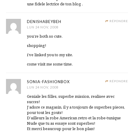
une fidele lectrice de ton blog .
DENISHABEYBEH
RÉPONDRE
LUN 24 NOV, 2008
you’re both so cute.
shopping!
i’ve linked you to my site.
come visit me some time.
SONIA-FASHIONBOX
RÉPONDRE
LUN 24 NOV, 2008
Geniale les filles, superbe mission, realisee avec
succes!
J’adore ce magasin, il y a toujours de superbes pieces,
pour tout les gouts!
D’ailleurs la robe American retro et la robe-tunique
Nude que tu as essaye sont superbes!
Et merci beaucoup pour le bon plan!