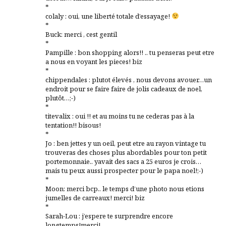
*
colaly : oui, une liberté totale d’essayage!
*
Buck: merci , cest gentil
*
Pampille : bon shopping alors!! .. tu penseras peut etre
a nous en voyant les pieces! biz
*
chippendales : plutot élevés , nous devons avouer…un
endroit pour se faire faire de jolis cadeaux de noel,
plutôt…;-)
*
titevalix : oui !! et au moins tu ne cederas pas à la
tentation!! bisous!
*
Jo : ben jettes y un oeil, peut etre au rayon vintage tu
trouveras des choses plus abordables pour ton petit
portemonnaie.. yavait des sacs a 25 euros je crois…
mais tu peux aussi prospecter pour le papa noel!;-)
*
Moon: merci bcp.. le temps d’une photo nous etions
jumelles de carreaux! merci! biz
*
Sarah-Lou : j’espere te surprendre encore
longtemps!merci!