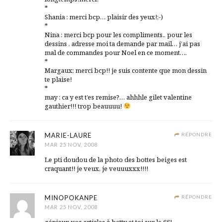
*
Shania : merci bcp… plaisir des yeux!;-)
*
Nina : merci bcp pour les compliments.. pour les
dessins , adresse moi ta demande par mail… j’ai pas
mal de commandes pour Noel en ce moment….
*
Margaux: merci bcp!! je suis contente que mon dessin
te plaise!
*
may : ca y est t’es remise?… ahhhle gilet valentine
gauthier!!! trop beauuuu!
MARIE-LAURE
RÉPONDRE
MAR 25 NOV, 2008
Le pti doudou de la photo des bottes beiges est
craquant!! je veux, je veuuuxxx!!!!
MINOPOKANPE
RÉPONDRE
MAR 25 NOV, 2008