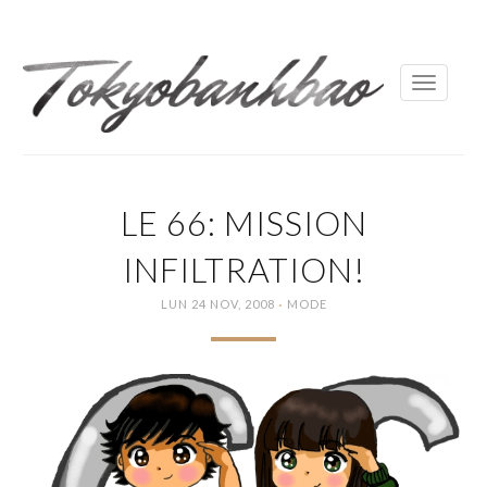
Toggle
navigati
LE 66: MISSION
INFILTRATION!
·
LUN 24 NOV, 2008
MODE