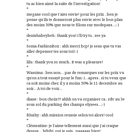
tu as bien aimé la suite de l’investigation!
*
megane cool que t’aies envie! pour les prix , ben je
pense qu’ils te donneront plus envie avec le bon plan
des moins 30% que nous te filons sur modepass…;-)
*
denishabeybeh : thank you! i’ll try to.. see ya
*
Sonia-FashionBox : ahh merci bcp! je sens que tu vas
aller depenser tes sous toi!;-)
*
lilu : thank you so much.. it was a pleasure!
*
Wassima : ben non… pas de remarques sur les prix vu
qu’on a tout essayé pour le fun;-)…apres , si tu veux que
ca soit moins cher, il y a moins 30% le 11 decembre au
soir… A toi de voir…
*
diane : bon choix!!! ahhh on va organiser ca.. rdv au 3e
sous sol du parking des champs elysees…;-)
*
Blushy : ahh mission reussie selon toi alors! cool
*
Clémentine: je l’aime tellement aussi que j’ai craque
dessus… hihihi, oui je sais.. paaaaas bien!