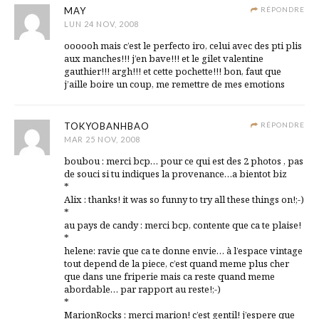
MAY
RÉPONDRE
LUN 24 NOV, 2008
oooooh mais c’est le perfecto iro, celui avec des pti plis
aux manches!!! j’en bave!!! et le gilet valentine
gauthier!!! argh!!! et cette pochette!!! bon, faut que
j’aille boire un coup, me remettre de mes emotions
TOKYOBANHBAO
RÉPONDRE
MAR 25 NOV, 2008
boubou : merci bcp… pour ce qui est des 2 photos , pas
de souci si tu indiques la provenance…a bientot biz
*
Alix : thanks! it was so funny to try all these things on!;-)
*
au pays de candy : merci bcp, contente que ca te plaise!
*
helene: ravie que ca te donne envie… à l’espace vintage
tout depend de la piece, c’est quand meme plus cher
que dans une friperie mais ca reste quand meme
abordable… par rapport au reste!;-)
*
MarionRocks : merci marion! c’est gentil! j’espere que