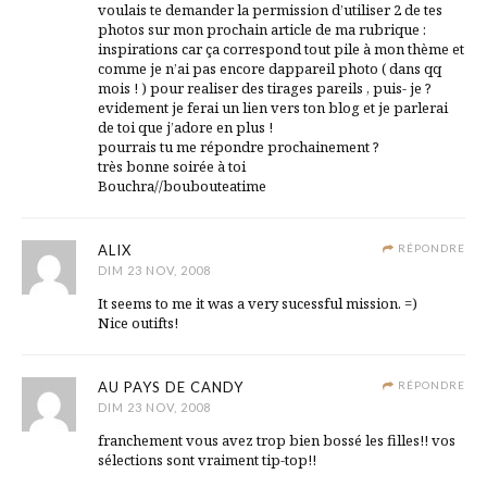
voulais te demander la permission d’utiliser 2 de tes
photos sur mon prochain article de ma rubrique :
inspirations car ça correspond tout pile à mon thème et
comme je n’ai pas encore dappareil photo ( dans qq
mois ! ) pour realiser des tirages pareils , puis- je ?
evidement je ferai un lien vers ton blog et je parlerai
de toi que j’adore en plus !
pourrais tu me répondre prochainement ?
très bonne soirée à toi
Bouchra//boubouteatime
ALIX
RÉPONDRE
DIM 23 NOV, 2008
It seems to me it was a very sucessful mission. =)
Nice outifts!
AU PAYS DE CANDY
RÉPONDRE
DIM 23 NOV, 2008
franchement vous avez trop bien bossé les filles!! vos
sélections sont vraiment tip-top!!