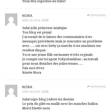
Vous êtes superbes les filles!
NORA
RÉPONDRE
MER 26 NOV, 2008
Salut jolie princesse asiatique
Ton blog est génial
J’ai essayé de te laisser des commentaires à tes
messages précédents mais je rencontre un problème
avec…….car avec betty ça marche à ces machines me
rendent dingue.
Tu es une jeune fille ravissante et très orginale.
Je compte sur toi agent Tokyobanhbao : au travail
pour nous dénicher des jolies tenues……
Fais moi rêver.
Bisette Nora
NORA
RÉPONDRE
MER 26 NOV, 2008
Salut supe blog j’adore tes dessins
Le prix du gilet en maille avec les manches ballon.
Merci bisette nora