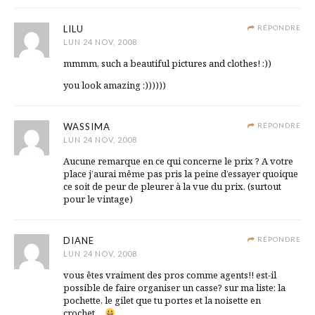
LILU
RÉPONDRE
LUN 24 NOV, 2008
mmmm, such a beautiful pictures and clothes! :))
you look amazing :))))))
WASSIMA
RÉPONDRE
LUN 24 NOV, 2008
Aucune remarque en ce qui concerne le prix ? A votre
place j’aurai même pas pris la peine d’essayer quoique
ce soit de peur de pleurer à la vue du prix. (surtout
pour le vintage)
DIANE
RÉPONDRE
LUN 24 NOV, 2008
vous êtes vraiment des pros comme agents!! est-il
possible de faire organiser un casse? sur ma liste: la
pochette, le gilet que tu portes et la noisette en
crochet…