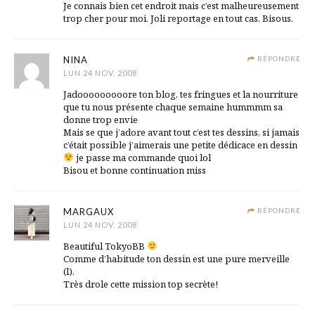
Je connais bien cet endroit mais c’est malheureusement
trop cher pour moi. Joli reportage en tout cas. Bisous.
NINA
RÉPONDRE
LUN 24 NOV, 2008
Jadooooooooore ton blog, tes fringues et la nourriture
que tu nous présente chaque semaine hummmm sa
donne trop envie
Mais se que j’adore avant tout c’est tes dessins, si jamais
c’était possible j’aimerais une petite dédicace en dessin
je passe ma commande quoi lol
Bisou et bonne continuation miss
MARGAUX
RÉPONDRE
LUN 24 NOV, 2008
Beautiful TokyoBB
Comme d’habitude ton dessin est une pure merveille
(l).
Très drole cette mission top secrète!