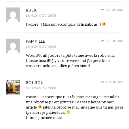
BUCK
RÉPONDRE
LUN 24 NOV, 2008
J’adore !! Mission accomplie, félicitations !!
PAMPILLE
RÉPONDRE
LUN 24 NOV, 2008
WouhWouh j’adore ta ptite tenue avec la robe et la
blouse aussi!!! J’y vais ce weekend j’espère bien
trouver quelques jolies pièces aussi!
BOUBOU
RÉPONDRE
LUN 24 NOV, 2008
coucou ! jespere que tu as lu mon message j’attendais
une réponse pr emprunter 2 de tes photos pr mon
article
jaten ta réponse mai jimagine que tu nas pa le
tps alors je patienterai
bonne journée miss!