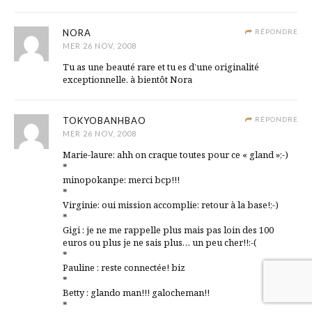
NORA
RÉPONDRE
MER 26 NOV, 2008
Tu as une beauté rare et tu es d’une originalité
exceptionnelle. à bientôt Nora
TOKYOBANHBAO
RÉPONDRE
MER 26 NOV, 2008
Marie-laure: ahh on craque toutes pour ce « gland »;-)
*
minopokanpe: merci bcp!!!
*
Virginie: oui mission accomplie: retour à la base!;-)
*
Gigi : je ne me rappelle plus mais pas loin des 100
euros ou plus je ne sais plus… un peu cher!!:-(
*
Pauline : reste connectée! biz
*
Betty : glando man!!! galocheman!!
*