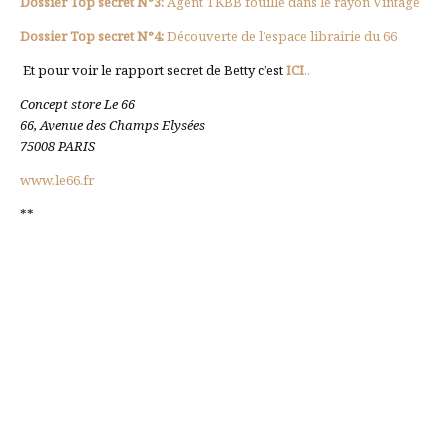
Dossier Top secret N°3:
Agent TKBB fouille dans le rayon Vintage
Dossier Top secret N°4:
Découverte de l’espace librairie du 66
Et pour voir le rapport secret de Betty c’est
ICI
..
Concept store Le 66
66, Avenue des Champs Elysées
75008 PARIS
www.le66.fr
**