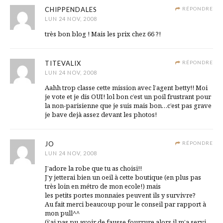
CHIPPENDALES
RÉPONDRE
LUN 24 NOV, 2008
très bon blog ! Mais les prix chez 66 ?!
TITEVALIX
RÉPONDRE
LUN 24 NOV, 2008
Aahh trop classe cette mission avec l’agent betty!! Moi
je vote et je dis OUI! lol bon c’est un poil frustrant pour
la non-parisienne que je suis mais bon…c’est pas grave
je bave dejà assez devant les photos!
JO
RÉPONDRE
LUN 24 NOV, 2008
J’adore la robe que tu as choisi!!
J’y jetterai bien un oeil à cette boutique (en plus pas
très loin en métro de mon ecole!) mais
les petits portes monnaies peuvent ils y survivre?
Au fait merci beaucoup pour le conseil par rapport à
mon pull^^
(j’ai pas pu avoir de fausse fourrure alors il m’a servi