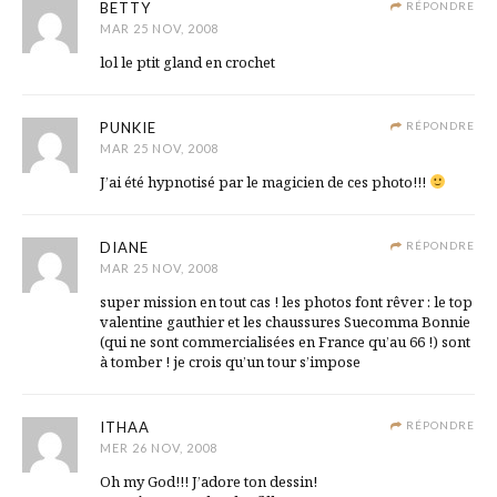
BETTY
RÉPONDRE
MAR 25 NOV, 2008
lol le ptit gland en crochet
PUNKIE
RÉPONDRE
MAR 25 NOV, 2008
J’ai été hypnotisé par le magicien de ces photo!!!
DIANE
RÉPONDRE
MAR 25 NOV, 2008
super mission en tout cas ! les photos font rêver : le top
valentine gauthier et les chaussures Suecomma Bonnie
(qui ne sont commercialisées en France qu’au 66 !) sont
à tomber ! je crois qu’un tour s’impose
ITHAA
RÉPONDRE
MER 26 NOV, 2008
Oh my God!!! J’adore ton dessin!