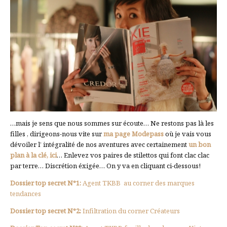
…mais je sens que nous sommes sur écoute… Ne restons pas là les
filles , dirigeons-nous vite sur
ma page Modepass
où je vais vous
dévoiler l’ intégralité de nos aventures avec certainement
un bon
plan à la clé, ici
… Enlevez vos paires de stilettos qui font clac clac
par terre… Discrétion éxigée… On y va en cliquant ci-dessous!
Dossier top secret N°1:
Agent TKBB au corner des marques
tendances
Dossier top secret N°2:
Infiltration du corner Créateurs