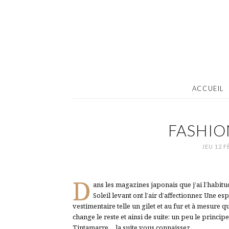
ACCUEIL
FASHI
JEU 12 F
D
ans les magazines japonais que j’ai l’habitude
Soleil levant ont l’air d’affectionner. Une e
vestimentaire telle un gilet et au fur et à mesure
change le reste et ainsi de suite: un peu le pri
Tintamarre… la suite vous connaissez…