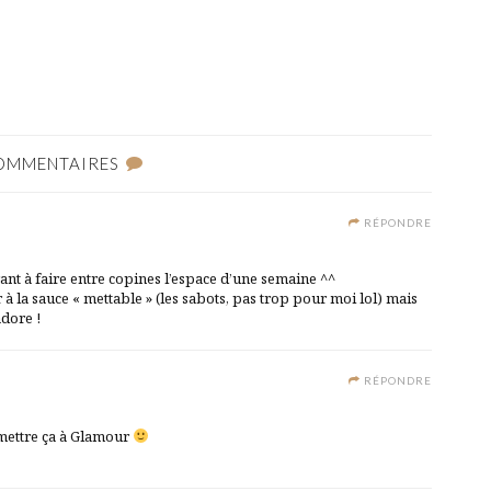
OMMENTAIRES
RÉPONDRE
rant à faire entre copines l’espace d’une semaine ^^
r à la sauce « mettable » (les sabots, pas trop pour moi lol) mais
adore !
RÉPONDRE
mettre ça à Glamour