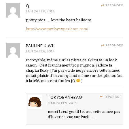
Q
RÉPONDRE
LUN 24 FÉV, 2014
pretty pic’s….. love the heart balloons.
http://www.myclayexperience.com/
PAULINE KIWII
RÉPONDRE
LUN 24 FÉV, 2014
Incroyable, même sur les pistes de ski, tu as un look
canon ! C’est franchement trop mignon, j’adore la
chapka Roxy ! J’ai pas vu de neige encore cette année,
ça fait plaisir d’en voir quand même sur des photos (ou
à la télé, mais c’est fini les JO
)
TOKYOBANHBAO
RÉPONDRE
MER 26 FÉV, 2014
merci ! c’est gentil ! et oui, cette année pas
d’hiver en vue sur Paris ! …