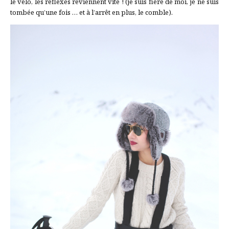
le vélo, les réflexes reviennent vite ! (je suis fière de moi, je ne suis
tombée qu’une fois … et à l’arrêt en plus, le comble).