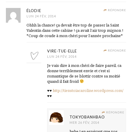
ÉLODIE
RÉPONDRE
LUN 24 FÉV, 2014
Ohhh la chance! ça devait être top de passer la Saint
Valentin dans cette cabine ! ça avait l’air trop mignon !
*Coup de coude à mon chéri pour l’année prochaine*
VIRE-TUE-ELLE
RÉPONDRE
LUN 24 FÉV, 2014
Je vais dire à mon chéri de faire pareil, ca
donne terriblement envie et c’est si
romantique de se blottir contre sa moitié
quand il fait froid
♥♥
http://tienstoiacaroline.wordpress.com/
♥♥
RÉPONDRE
TOKYOBANHBAO
MER 26 FÉV, 2014
hehe ! en espérant que vos