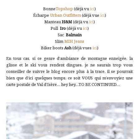
Bonne
Topshop
(déjà vu
ici
)
Écharpe
Urban Outfitters
(déjà vue
ici
)
Manteau
H&M
(déjà vu
ici
)
Pull
Iro
(déjà vu
ici
)
Sac
Balmain
Slim
MIH Jeans
Biker boots
Ash
(déjà vues
ici
)
En tous cas, si ce genre d’ambiance de montagne enneigée, la
glisse et le ski vous rendent dingues, je ne saurais trop vous
conseiller de suivre le blog encore plus à la trace, il se pourrait
bien que d’ici quelques temps, ce soit VOUS qui m’envoyiez une
carte postale de Val d’Isère… hey hey…TO BE CONTINUED…