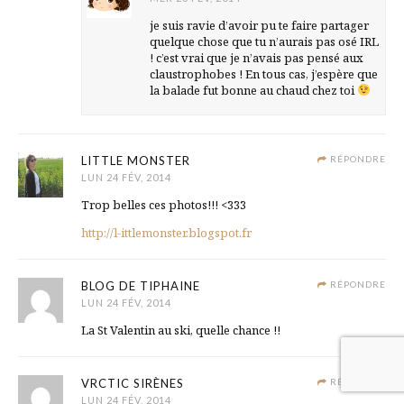
je suis ravie d’avoir pu te faire partager
quelque chose que tu n’aurais pas osé IRL
! c’est vrai que je n’avais pas pensé aux
claustrophobes ! En tous cas, j’espère que
la balade fut bonne au chaud chez toi
LITTLE MONSTER
RÉPONDRE
LUN 24 FÉV, 2014
Trop belles ces photos!!! <333
http://l-ittlemonster.blogspot.fr
BLOG DE TIPHAINE
RÉPONDRE
LUN 24 FÉV, 2014
La St Valentin au ski, quelle chance !!
VRCTIC SIRÈNES
RÉPONDRE
LUN 24 FÉV, 2014