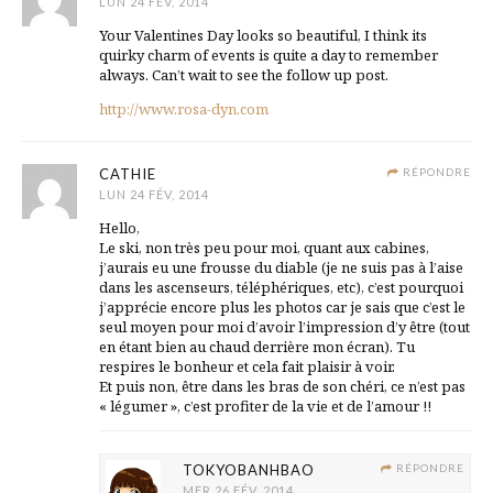
LUN 24 FÉV, 2014
Your Valentines Day looks so beautiful, I think its
quirky charm of events is quite a day to remember
always. Can’t wait to see the follow up post.
http://www.rosa-dyn.com
CATHIE
RÉPONDRE
LUN 24 FÉV, 2014
Hello,
Le ski, non très peu pour moi, quant aux cabines,
j’aurais eu une frousse du diable (je ne suis pas à l’aise
dans les ascenseurs, téléphériques, etc), c’est pourquoi
j’apprécie encore plus les photos car je sais que c’est le
seul moyen pour moi d’avoir l’impression d’y être (tout
en étant bien au chaud derrière mon écran). Tu
respires le bonheur et cela fait plaisir à voir.
Et puis non, être dans les bras de son chéri, ce n’est pas
« légumer », c’est profiter de la vie et de l’amour !!
TOKYOBANHBAO
RÉPONDRE
MER 26 FÉV, 2014