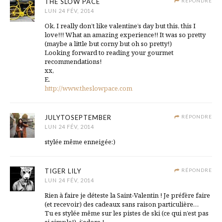
THE SLOW PACE
RÉPONDRE
LUN 24 FÉV, 2014
Ok, I really don’t like valentine’s day but this, this I
love!!! What an amazing experience!! It was so pretty
(maybe a little but corny but oh so pretty!)
Looking forward to reading your gourmet
recommendations!
xx,
E.
http://www.theslowpace.com
JULYTOSEPTEMBER
RÉPONDRE
LUN 24 FÉV, 2014
stylée même enneigée:)
TIGER LILY
RÉPONDRE
LUN 24 FÉV, 2014
Rien à faire je déteste la Saint-Valentin ! Je préfère faire
(et recevoir) des cadeaux sans raison particulière…
Tu es stylée même sur les pistes de ski (ce qui n’est pas