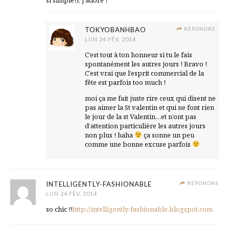
si simple!), j’adore !
TOKYOBANHBAO
RÉPONDRE
LUN 24 FÉV, 2014
C’est tout à ton honneur si tu le fais
spontanément les autres jours ! Bravo !
C’est vrai que l’esprit commercial de la
fête est parfois too much !
moi ça me fait juste rire ceux qui disent ne
pas aimer la St valentin et qui ne font rien
le jour de la st Valentin…et n’ont pas
d’attention particulière les autres jours
non plus ! haha
ça sonne un peu
comme une bonne excuse parfois
INTELLIGENTLY-FASHIONABLE
RÉPONDRE
LUN 24 FÉV, 2014
so chic !!
http://intelligently-fashionable.blogspot.com