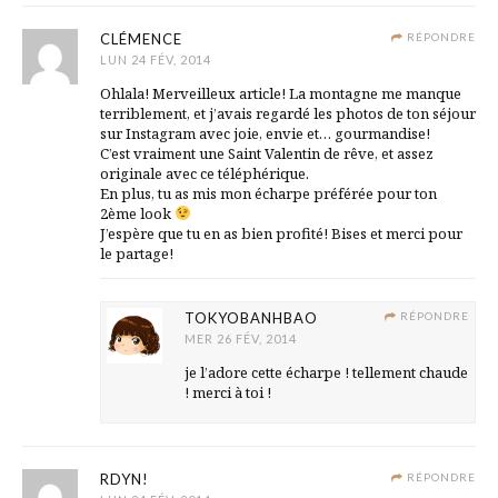
CLÉMENCE
RÉPONDRE
LUN 24 FÉV, 2014
Ohlala! Merveilleux article! La montagne me manque
terriblement, et j’avais regardé les photos de ton séjour
sur Instagram avec joie, envie et… gourmandise!
C’est vraiment une Saint Valentin de rêve, et assez
originale avec ce téléphérique.
En plus, tu as mis mon écharpe préférée pour ton
2ème look
J’espère que tu en as bien profité! Bises et merci pour
le partage!
TOKYOBANHBAO
RÉPONDRE
MER 26 FÉV, 2014
je l’adore cette écharpe ! tellement chaude
! merci à toi !
RDYN!
RÉPONDRE