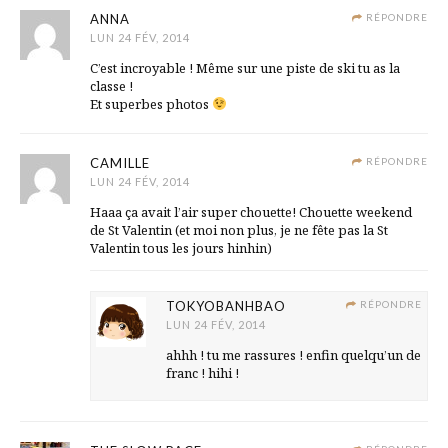
ANNA
RÉPONDRE
LUN 24 FÉV, 2014
C’est incroyable ! Même sur une piste de ski tu as la
classe !
Et superbes photos
CAMILLE
RÉPONDRE
LUN 24 FÉV, 2014
Haaa ça avait l’air super chouette! Chouette weekend
de St Valentin (et moi non plus, je ne fête pas la St
Valentin tous les jours hinhin)
TOKYOBANHBAO
RÉPONDRE
LUN 24 FÉV, 2014
ahhh ! tu me rassures ! enfin quelqu’un de
franc ! hihi !