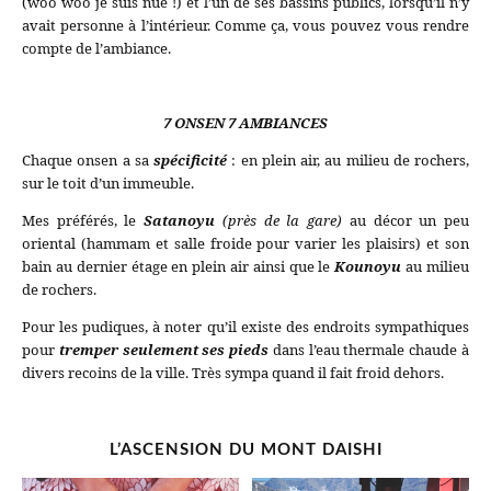
(woo woo je suis nue !) et l’un de ses bassins publics, lorsqu’il n’y
avait personne à l’intérieur. Comme ça, vous pouvez vous rendre
compte de l’ambiance.
7 ONSEN 7 AMBIANCES
Chaque onsen a sa
spécificité
: en plein air, au milieu de rochers,
sur le toit d’un immeuble.
Mes préférés, le
Satanoyu
(près de la gare)
au décor un peu
oriental (hammam et salle froide pour varier les plaisirs) et son
bain au dernier étage en plein air ainsi que le
Kounoyu
au milieu
de rochers.
Pour les pudiques, à noter qu’il existe des endroits sympathiques
pour
tremper seulement ses pieds
dans l’eau thermale chaude à
divers recoins de la ville. Très sympa quand il fait froid dehors.
L’ASCENSION DU MONT DAISHI