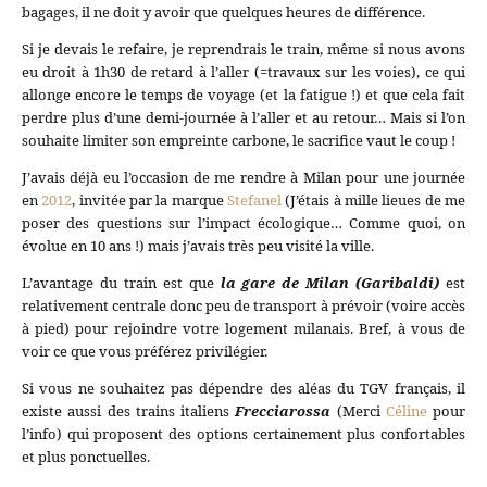
bagages, il ne doit y avoir que quelques heures de différence.
Si je devais le refaire, je reprendrais le train, même si nous avons
eu droit à 1h30 de retard à l’aller (=travaux sur les voies), ce qui
allonge encore le temps de voyage (et la fatigue !) et que cela fait
perdre plus d’une demi-journée à l’aller et au retour… Mais si l’on
souhaite limiter son empreinte carbone, le sacrifice vaut le coup !
J’avais déjà eu l’occasion de me rendre à Milan pour une journée
en
2012
, invitée par la marque
Stefanel
(J’étais à mille lieues de me
poser des questions sur l’impact écologique… Comme quoi, on
évolue en 10 ans !) mais j’avais très peu visité la ville.
L’avantage du train est que
la gare de Milan (Garibaldi)
est
relativement centrale donc peu de transport à prévoir (voire accès
à pied) pour rejoindre votre logement milanais. Bref, à vous de
voir ce que vous préférez privilégier.
Si vous ne souhaitez pas dépendre des aléas du TGV français, il
existe aussi des trains italiens
Frecciarossa
(Merci
Céline
pour
l’info) qui proposent des options certainement plus confortables
et plus ponctuelles.