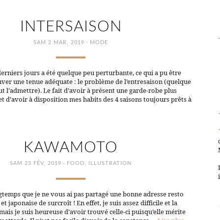
INTERSAISON
·
SAM 2 MAR, 2019
MODE
erniers jours a été quelque peu perturbante, ce qui a pu être
ouver une tenue adéquate : le problème de l’entresaison (quelque
aut l’admettre). Le fait d’avoir à présent une garde-robe plus
 d’avoir à disposition mes habits des 4 saisons toujours prêts à
KAWAMOTO
·
SAM 23 FÉV, 2019
FOOD
,
ILLUSTRATION
ngtemps que je ne vous ai pas partagé une bonne adresse resto
t japonaise de surcroît ! En effet, je suis assez difficile et la
mais je suis heureuse d’avoir trouvé celle-ci puisqu’elle mérite