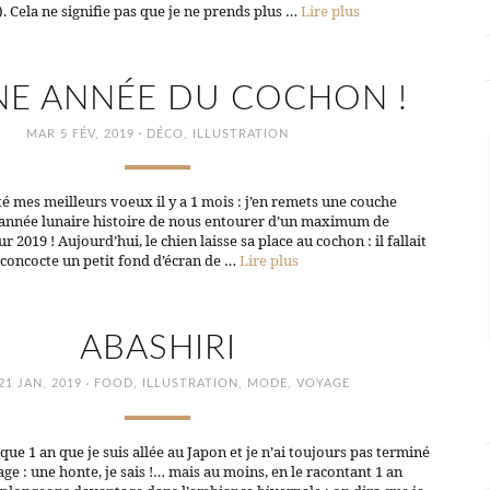
. Cela ne signifie pas que je ne prends plus …
Lire plus
E ANNÉE DU COCHON !
·
MAR 5 FÉV, 2019
DÉCO
,
ILLUSTRATION
té mes meilleurs voeux il y a 1 mois : j’en remets une couche
 année lunaire histoire de nous entourer d’un maximum de
2019 ! Aujourd’hui, le chien laisse sa place au cochon : il fallait
 concocte un petit fond d’écran de …
Lire plus
ABASHIRI
·
21 JAN, 2019
FOOD
,
ILLUSTRATION
,
MODE
,
VOYAGE
que 1 an que je suis allée au Japon et je n’ai toujours pas terminé
ge : une honte, je sais !… mais au moins, en le racontant 1 an