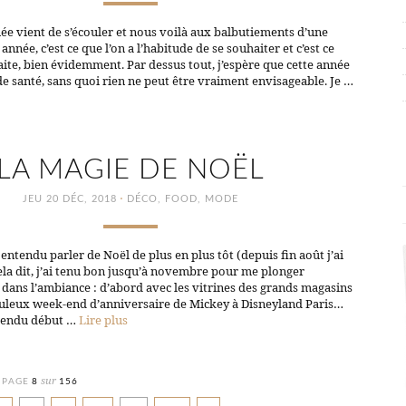
ée vient de s’écouler et nous voilà aux balbutiements d’une
nnée, c’est ce que l’on a l’habitude de se souhaiter et c’est ce
ite, bien évidemment. Par dessus tout, j’espère que cette année
de santé, sans quoi rien ne peut être vraiment envisageable. Je …
LA MAGIE DE NOËL
·
JEU 20 DÉC, 2018
DÉCO
,
FOOD
,
MODE
 entendu parler de Noël de plus en plus tôt (depuis fin août j’ai
Cela dit, j’ai tenu bon jusqu’à novembre pour me plonger
dans l’ambiance : d’abord avec les vitrines des grands magasins
buleux week-end d’anniversaire de Mickey à Disneyland Paris…
ttendu début …
Lire plus
sur
PAGE
8
156