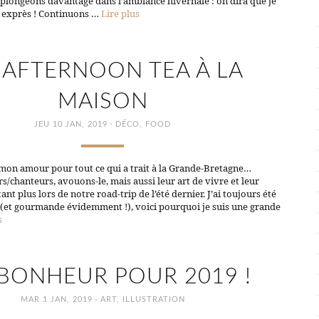
 plongeons davantage dans l’ambiance hivernale : on dira que je
it exprès ! Continuons …
Lire plus
 AFTERNOON TEA À LA
MAISON
·
JEU 10 JAN, 2019
DÉCO
,
FOOD
mon amour pour tout ce qui a trait à la Grande-Bretagne…
rs/chanteurs, avouons-le, mais aussi leur art de vivre et leur
t plus lors de notre road-trip de l’été dernier. J’ai toujours été
é (et gourmande évidemment !), voici pourquoi je suis une grande
s
BONHEUR POUR 2019 !
·
MAR 1 JAN, 2019
ART
,
ILLUSTRATION