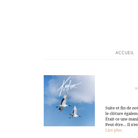
ACCUEIL
V
Suite et fin de n
le clôture égaleme
Était-ce une mani
Peut-être… Il n’e
Lire plus