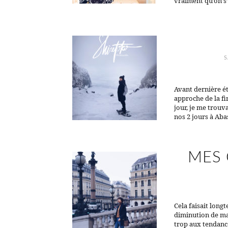
vraiment qu’on s’y
S
Avant dernière ét
approche de la fi
jour, je me trouv
nos 2 jours à Aba
MES 
Cela faisait long
diminution de ma
trop aux tendanc