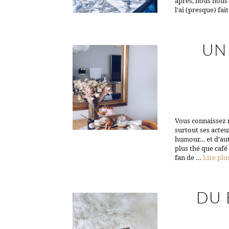
après, nous nous
l’ai (presque) fa
UN
Vous connaissez 
surtout ses acteu
humour… et d’autan
plus thé que caf
fan de …
Lire plu
DU 