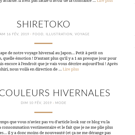
 attarde. Il n’est pas facile d’avoir de la constance …
Lire plus
SHIRETOKO
·
AM 16 FÉV, 2019
FOOD
,
ILLUSTRATION
,
VOYAGE
ape de notre voyage hivernal au Japon… Petit à petit on
n, quelle émotion ! D’autant plus qu’il y a 1 an presque jour pour
ais encore à l’endroit que je vais vous décrire aujourd’hui ! Après
shiri, nous voilà en direction de …
Lire plus
COULEURS HIVERNALES
·
DIM 10 FÉV, 2019
MODE
temps que vous n’aviez pas vu d’article look sur ce blog vu la
 consommation vestimentaire et le fait que je ne me plie plus
es… il y a donc moins de nouveauté (et ça ne me dérange pas