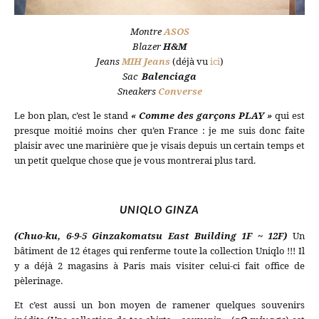
Montre
ASOS
Blazer
H&M
Jeans
MIH Jeans
(déjà vu
ici
)
Sac
Balenciaga
Sneakers
Converse
Le bon plan, c’est le stand
« Comme des garçons PLAY »
qui est
presque moitié moins cher qu’en France : je me suis donc faite
plaisir avec une marinière que je visais depuis un certain temps et
un petit quelque chose que je vous montrerai plus tard.
UNIQLO GINZA
(Chuo-ku, 6-9-5 Ginzakomatsu East Building 1F ~ 12F)
Un
bâtiment de 12 étages qui renferme toute la collection Uniqlo !!! Il
y a déjà 2 magasins à Paris mais visiter celui-ci fait office de
pèlerinage.
Et c’est aussi un bon moyen de ramener quelques souvenirs