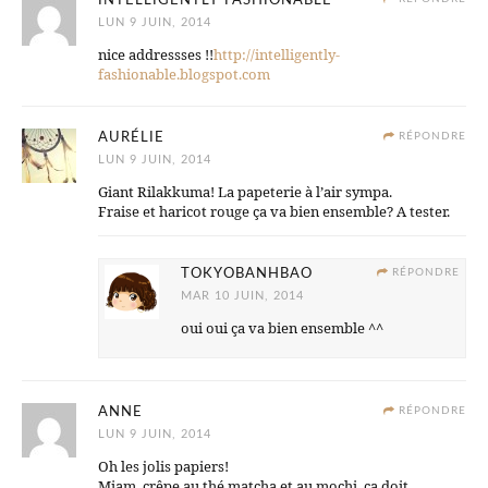
INTELLIGENTLY-FASHIONABLE
LUN 9 JUIN, 2014
nice addressses !!
http://intelligently-
fashionable.blogspot.com
AURÉLIE
RÉPONDRE
LUN 9 JUIN, 2014
Giant Rilakkuma! La papeterie à l’air sympa.
Fraise et haricot rouge ça va bien ensemble? A tester.
TOKYOBANHBAO
RÉPONDRE
MAR 10 JUIN, 2014
oui oui ça va bien ensemble ^^
ANNE
RÉPONDRE
LUN 9 JUIN, 2014
Oh les jolis papiers!
Miam, crêpe au thé matcha et au mochi, ça doit