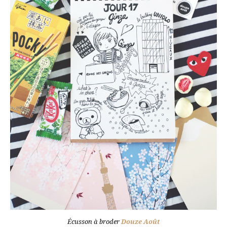
Écusson à broder
Douze Août