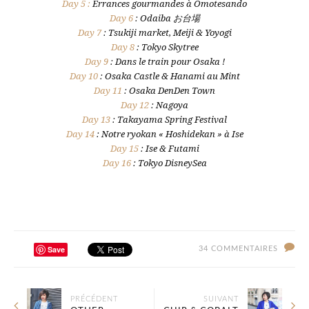
Day 5 :
Errances gourmandes à Omotesando
Day 6
: Odaiba お台場
Day 7
: Tsukiji market, Meiji & Yoyogi
Day 8
: Tokyo Skytree
Day 9
: Dans le train pour Osaka !
Day 10
: Osaka Castle & Hanami au Mint
Day 11
: Osaka DenDen Town
Day 12
: Nagoya
Day 13
: Takayama Spring Festival
Day 14
: Notre ryokan « Hoshidekan » à Ise
Day 15
: Ise & Futami
Day 16
: Tokyo DisneySea
Save
34 COMMENTAIRES
PRÉCÉDENT
SUIVANT