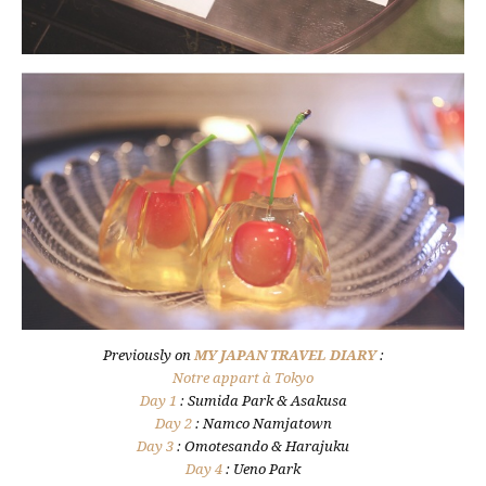
Previously on
MY JAPAN TRAVEL DIARY
:
Notre appart à Tokyo
Day 1
: Sumida Park & Asakusa
Day 2
: Namco Namjatown
Day 3
: Omotesando & Harajuku
Day 4
: Ueno Park