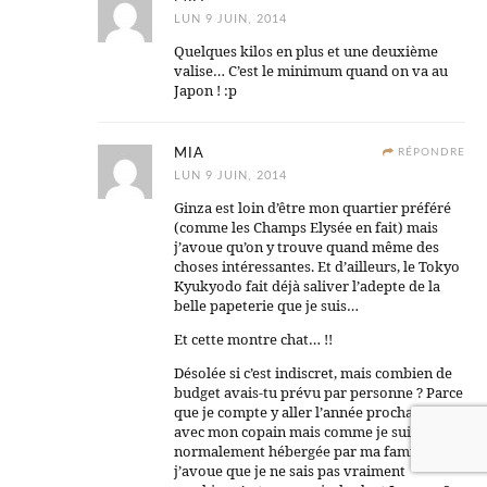
LUN 9 JUIN, 2014
Quelques kilos en plus et une deuxième
valise… C’est le minimum quand on va au
Japon ! :p
MIA
RÉPONDRE
LUN 9 JUIN, 2014
Ginza est loin d’être mon quartier préféré
(comme les Champs Elysée en fait) mais
j’avoue qu’on y trouve quand même des
choses intéressantes. Et d’ailleurs, le Tokyo
Kyukyodo fait déjà saliver l’adepte de la
belle papeterie que je suis…
Et cette montre chat… !!
Désolée si c’est indiscret, mais combien de
budget avais-tu prévu par personne ? Parce
que je compte y aller l’année prochaine
avec mon copain mais comme je suis
normalement hébergée par ma famille,
j’avoue que je ne sais pas vraiment