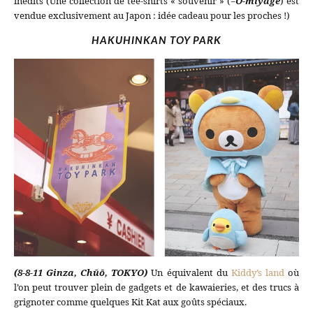
inédits (Une collection de tee-shirts « souvenir » (=
O-miyage
) est
vendue exclusivement au Japon : idée cadeau pour les proches !)
HAKUHINKAN TOY PARK
(8-8-11 Ginza, Chūō, TOKYO)
Un équivalent du
Kiddy’s land
où
l’on peut trouver plein de gadgets et de kawaieries, et des trucs à
grignoter comme quelques Kit Kat aux goûts spéciaux.